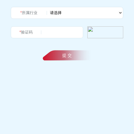
*
所属行业
*
验证码
提 交